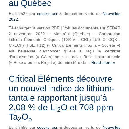
au Québec
Ecrit
9h22
par
cecorp_usr
&
déposé en vertu de
Nouvelles
2022
.
Télécharger la version PDF | Voir les documents sur SEDAR
2 novembre 2022 – Montréal (Québec) – Corporation
Lithium Éléments Critiques (TSX-V : CRE) (US OTCQX :
CRECF) (FSE: F12) (« Critical Elements » ou la « Société »)
est heureuse d’annoncer qu’elle a reçu le certificat
d’autorisation (« CA ») pour le projet Rose lithium-tantale
(« Rose » ou le « Projet ») du ministère de…
Read more »
Critical Éléments découvre
un nouvel indice de lithium-
tantale rapportant jusqu’à
2,08 % de Li
O et 708 ppm
2
Ta
O
2
5
Ecrit
7h56
par
cecorp_usr
&
déposé en vertu de
Nouvelles