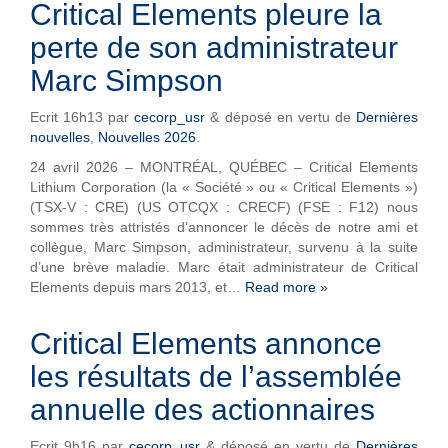
Critical Elements pleure la
perte de son administrateur
Marc Simpson
Ecrit
16h13
par
cecorp_usr
&
déposé en vertu de
Dernières
nouvelles
,
Nouvelles 2026
.
24 avril 2026 – MONTRÉAL, QUÉBEC – Critical Elements
Lithium Corporation (la « Société » ou « Critical Elements »)
(TSX-V : CRE) (US OTCQX : CRECF) (FSE : F12) nous
sommes très attristés d’annoncer le décès de notre ami et
collègue, Marc Simpson, administrateur, survenu à la suite
d’une brève maladie. Marc était administrateur de Critical
Elements depuis mars 2013, et…
Read more »
Critical Elements annonce
les résultats de l’assemblée
annuelle des actionnaires
Ecrit
9h16
par
cecorp_usr
&
déposé en vertu de
Dernières