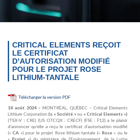
CRITICAL ELEMENTS REÇOIT
LE CERTIFICAT
D’AUTORISATION MODIFIÉ
POUR LE PROJET ROSE
LITHIUM-TANTALE
Télécharger la version PDF
14 août 2024 –
MONTRÉAL, QUÉBEC – Critical Elements
Lithium Corporation (la
« Société »
ou
« Critical Elements »)
(TSX-V : CRE) (US OTCQX : CRECF) (FSE : F12) a le plaisir
d’annoncer qu’elle a reçu le certificat d’autorisation modifié
(«
CA
») pour le projet Rose lithium-tantale («
Rose
» ou le
«
Projet
») du ministère de l’Environnement, de la Lutte