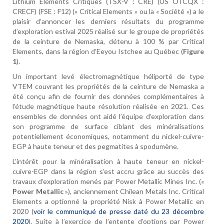
Lithium Éléments Critiques (TSX-V : CRE) (US OTCQX :
CRECF) (FSE : F12) (« Critical Elements » ou la « Société ») a le
plaisir d’annoncer les derniers résultats du programme
d’exploration estival 2025 réalisé sur le groupe de propriétés
de la ceinture de Nemaska, détenu à 100 % par Critical
Elements, dans la région d’Eeyou Istchee au Québec (
Figure
1
).
Un important levé électromagnétique héliporté de type
VTEM couvrant les propriétés de la ceinture de Nemaska a
été conçu afin de fournir des données complémentaires à
l’étude magnétique haute résolution réalisée en 2021. Ces
ensembles de données ont aidé l’équipe d’exploration dans
son programme de surface ciblant des minéralisations
potentiellement économiques, notamment du nickel-cuivre-
EGP à haute teneur et des pegmatites à spodumène.
L’intérêt pour la minéralisation à haute teneur en nickel-
cuivre-EGP dans la région s’est accru grâce au succès des
travaux d’exploration menés par Power Metallic Mines Inc. («
Power Metallic
»), anciennement Chilean Metals Inc. Critical
Elements a optionné la propriété Nisk à Power Metallic en
2020 (
voir le communiqué de presse daté du 23 décembre
2020
). Suite à l’exercice de l’entente d’options par Power