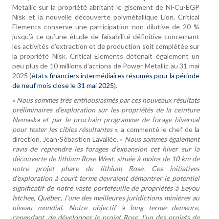
Metallic sur la propriété abritant le gisement de Ni-Cu-EGP
Nisk et la nouvelle découverte polymétallique Lion, Critical
Elements conserve une participation non dilutive de 20 %
jusqu’à ce qu’une étude de faisabilité définitive concernant
les activités d’extraction et de production soit complétée sur
la propriété Nisk. Critical Elements détenait également un
peu plus de 10 millions d’actions de Power Metallic au 31 mai
2025 (
états financiers intermédiaires résumés pour la période
de neuf mois close le 31 mai 2025
).
«
Nous sommes très enthousiasmés par ces nouveaux résultats
préliminaires d’exploration sur les propriétés de la ceinture
Nemaska et par le prochain programme de forage hivernal
pour tester les cibles résultantes
», a commenté le chef de la
direction, Jean-Sébastien Lavallée. «
Nous sommes également
ravis de reprendre les forages d’expansion cet hiver sur la
découverte de lithium Rose West, située à moins de 10 km de
notre projet phare de lithium Rose. Ces initiatives
d’exploration à court terme devraient démontrer le potentiel
significatif de notre vaste portefeuille de propriétés à Eeyou
Istchee, Québec, l’une des meilleures juridictions minières au
niveau mondial. Notre objectif à long terme demeure,
cependant, de développer le projet Rose, l’un des projets de