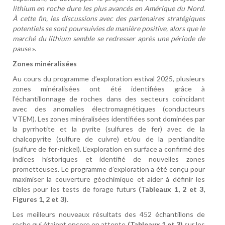
lithium en roche dure les plus avancés en Amérique du Nord.
À cette fin, les discussions avec des partenaires stratégiques
potentiels se sont poursuivies de manière positive, alors que le
marché du lithium semble se redresser après une période de
pause
».
Zones minéralisées
Au cours du programme d’exploration estival 2025, plusieurs
zones minéralisées ont été identifiées grâce à
l’échantillonnage de roches dans des secteurs coïncidant
avec des anomalies électromagnétiques (conducteurs
VTEM). Les zones minéralisées identifiées sont dominées par
la pyrrhotite et la pyrite (sulfures de fer) avec de la
chalcopyrite (sulfure de cuivre) et/ou de la pentlandite
(sulfure de fer-nickel). L’exploration en surface a confirmé des
indices historiques et identifié de nouvelles zones
prometteuses. Le programme d’exploration a été conçu pour
maximiser la couverture géochimique et aider à définir les
cibles pour les tests de forage futurs
(Tableaux 1, 2 et 3,
Figures 1, 2 et 3)
.
Les meilleurs nouveaux résultats des 452 échantillons de
roche qui étaient encore en attente
(Tableaux 1 et 3)
sur les