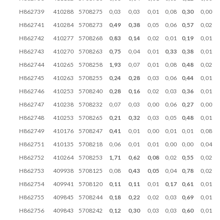
H862739
410288
5708275
0,03
0,03
0,01
0,08
0,30
0,00
H862741
410284
5708273
0,49
0,38
0,05
0,06
0,57
0,02
H862742
410277
5708268
0,83
0,14
0,02
0,01
0,19
0,01
H862743
410270
5708263
0,75
0,04
0,01
0,33
0,38
0,01
H862744
410265
5708258
1,93
0,07
0,01
0,08
0,48
0,02
H862745
410263
5708255
0,24
0,28
0,03
0,06
0,44
0,01
H862746
410253
5708240
0,28
0,16
0,02
0,03
0,36
0,01
H862747
410238
5708232
0,07
0,03
0,00
0,06
0,27
0,00
H862748
410253
5708265
0,21
0,32
0,03
0,05
0,48
0,01
H862749
410176
5708247
0,41
0,01
0,00
0,01
0,01
0,08
H862751
410135
5708218
0,06
0,01
0,01
0,00
0,00
0,04
H862752
410264
5708253
1,71
0,62
0,08
0,02
0,55
0,02
H862753
409938
5708125
0,08
0,43
0,05
0,04
0,78
0,02
H862754
409941
5708120
0,11
0,11
0,01
0,17
0,61
0,01
H862755
409845
5708244
0,18
0,22
0,02
0,03
0,69
0,01
H862756
409843
5708242
0,12
0,30
0,03
0,03
0,60
0,01