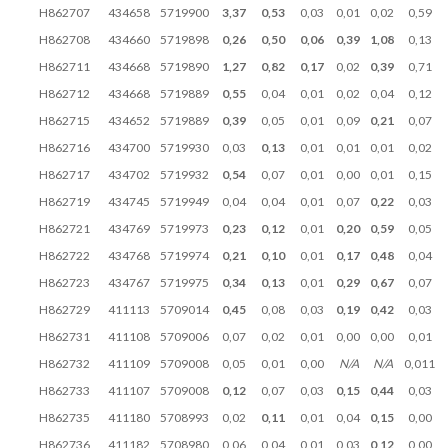
H862707
434658
5719900
3,37
0,53
0,03
0,01
0,02
0,59
H862708
434660
5719898
0,26
0,50
0,06
0,39
1,08
0,13
H862711
434668
5719890
1,27
0,82
0,17
0,02
0,39
0,71
H862712
434668
5719889
0,55
0,04
0,01
0,02
0,04
0,12
H862715
434652
5719889
0,39
0,05
0,01
0,09
0,21
0,07
H862716
434700
5719930
0,03
0,13
0,01
0,01
0,01
0,02
H862717
434702
5719932
0,54
0,07
0,01
0,00
0,01
0,15
H862719
434745
5719949
0,04
0,04
0,01
0,07
0,22
0,03
H862721
434769
5719973
0,23
0,12
0,01
0,20
0,59
0,05
H862722
434768
5719974
0,21
0,10
0,01
0,17
0,48
0,04
H862723
434767
5719975
0,34
0,13
0,01
0,29
0,67
0,07
H862729
411113
5709014
0,45
0,08
0,03
0,19
0,42
0,03
H862731
411108
5709006
0,07
0,02
0,01
0,00
0,00
0,01
H862732
411109
5709008
0,05
0,01
0,00
N/A
N/A
0,011
H862733
411107
5709008
0,12
0,07
0,03
0,15
0,44
0,03
H862735
411180
5708993
0,02
0,11
0,01
0,04
0,15
0,00
H862736
411182
5708980
0,06
0,04
0,01
0,03
0,12
0,00