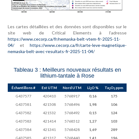
Les cartes détaillées et des données sont disponibles sur le
site web de Critical Elements à l’adresse
https://www.cecorp.ca/fr/nemaska-belt-vtem-fr-2025-11-
04/
et
https://www.cecorp.ca/fr/carte-leve-magnetique-
nemaska-belt-avec-resultats-fr-2025-11-04/
Tableau 3 : Meilleurs nouveaux résultats en
lithium-tantale à Rose
Échantillons #
Est UTM
Nord UTM
Li
O %
Ta
O
ppm
2
2
5
G437577
420410
5768917
0,16
175
G437581
421508
5768496
1,98
106
G437582
421532
5768492
0,15
124
G437583
421414
5768512
1,27
103
G437584
421341
5768428
1,69
289
G437585
421317
5768440
1,41
196