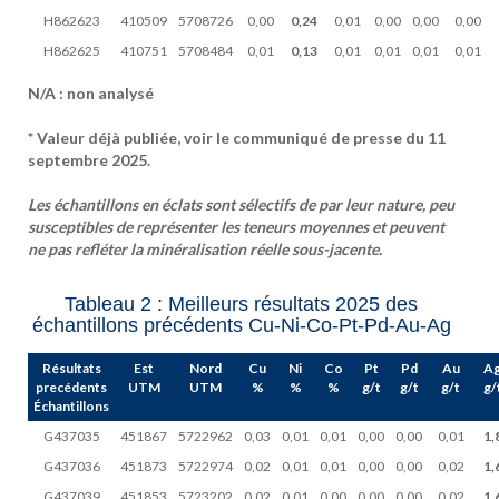
H862623
410509
5708726
0,00
0,24
0,01
0,00
0,00
0,00
H862625
410751
5708484
0,01
0,13
0,01
0,01
0,01
0,01
N/A : non analysé
* Valeur déjà publiée, voir le communiqué de presse du 11
septembre 2025.
Les échantillons en éclats sont sélectifs de par leur nature, peu
susceptibles de représenter les teneurs moyennes et peuvent
ne pas refléter la minéralisation réelle sous-jacente.
Tableau 2 : Meilleurs résultats 2025 des
échantillons précédents Cu-Ni-Co-Pt-Pd-Au-Ag
Résultats
Est
Nord
Cu
Ni
Co
Pt
Pd
Au
A
precédents
UTM
UTM
%
%
%
g/t
g/t
g/t
g/
Échantillons
G437035
451867
5722962
0,03
0,01
0,01
0,00
0,00
0,01
1,
G437036
451873
5722974
0,02
0,01
0,01
0,00
0,00
0,02
1,
G437039
451853
5723202
0,02
0,01
0,00
0,00
0,00
0,02
1,