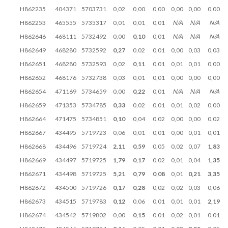
H862235
404371
5703731
0,02
0,00
0,00
0,00
0,00
0,00
H862253
465555
5735317
0,01
0,01
0,01
N/A
N/A
N/A
H862646
468111
5732492
0,00
0,10
0,01
N/A
N/A
N/A
H862649
468280
5732592
0,27
0,02
0,01
0,00
0,03
0,03
H862651
468280
5732593
0,02
0,11
0,01
0,01
0,01
0,00
H862652
468176
5732738
0,03
0,01
0,01
0,00
0,00
0,00
H862654
471169
5734659
0,00
0,22
0,01
N/A
N/A
N/A
H862659
471353
5734785
0,33
0,02
0,01
0,01
0,02
0,00
H862664
471475
5734851
0,10
0,04
0,02
0,00
0,00
0,02
H862667
434495
5719723
0,06
0,01
0,01
0,00
0,01
0,01
H862668
434496
5719724
2,11
0,59
0,05
0,02
0,07
1,83
H862669
434497
5719725
1,79
0,17
0,02
0,01
0,04
1,35
H862671
434498
5719725
5,21
0,79
0,08
0,01
0,21
3,35
H862672
434500
5719726
0,17
0,28
0,02
0,02
0,03
0,06
H862673
434515
5719783
0,12
0,06
0,01
0,01
0,01
2,19
H862674
434542
5719802
0,00
0,15
0,01
0,02
0,01
0,01