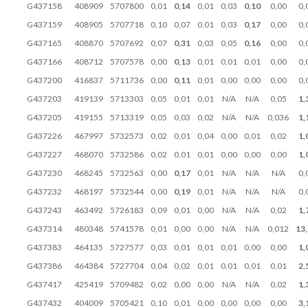
G437158
408909
5707800
0,01
0,14
0,01
0,03
0,10
0,00
0,
G437159
408905
5707718
0,10
0,07
0,01
0,03
0,17
0,00
0,
G437165
408870
5707692
0,07
0,31
0,03
0,05
0,16
0,00
0,
G437166
408712
5707578
0,00
0,13
0,01
0,01
0,01
0,00
0,
G437200
416837
5711736
0,00
0,11
0,01
0,00
0,00
0,00
0,
G437203
419139
5713303
0,05
0,01
0,01
N/A
N/A
0,05
1,
G437205
419155
5713319
0,05
0,03
0,02
N/A
N/A
0,036
1,
G437226
467997
5732573
0,02
0,01
0,04
0,00
0,01
0,02
1,
G437227
468070
5732586
0,02
0,01
0,01
0,00
0,00
0,00
1,
G437230
468245
5732563
0,00
0,17
0,01
N/A
N/A
N/A
0,
G437232
468197
5732544
0,00
0,19
0,01
N/A
N/A
N/A
0,
G437243
463492
5726183
0,09
0,01
0,00
N/A
N/A
0,02
1,
G437314
480348
5741578
0,01
0,00
0,00
N/A
N/A
0,012
13,
G437383
464135
5727577
0,03
0,01
0,01
0,01
0,00
0,00
1,
G437386
464384
5727704
0,04
0,02
0,01
0,01
0,01
0,01
2,
G437417
425419
5709482
0,02
0,00
0,00
N/A
N/A
0,02
1,
G437432
404009
5705421
0,10
0,01
0,00
0,00
0,00
0,00
3,