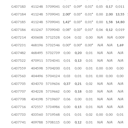
G437183
411248
5709041
0,01*
0,09*
0,01*
0,05
0,17
0,011
G437184
411248
5709041
2,00*
0,03*
0,01*
0,00
2,00
13,55
G437185
411248
5709041
1,42*
0,03*
0,01*
0,00
1,58
14,80
G437186
411267
5709043
0,08*
0,03*
0,01*
0,06
0,12
0,019
G437214
430608
5712528
0,04
0,02
0,00
N/A
N/A
0,009
G437231
468196
5732546
0,00*
0,00*
0,00*
N/A
N/A
1,69
G437482
468495
5732739
0,00
0,20
0,01
N/A
N/A
N/A
G437522
470911
5734341
0,01
0,13
0,01
N/A
N/A
N/A
G437559
404598
5704200
0,01
0,00
0,01
0,00
0,00
0,00
G437563
404496
5704124
0,03
0,01
0,01
0,00
0,00
0,00
G437705
434370
5719636
0,37
0,21
0,02
N/A
N/A
N/A
G437707
434228
5719662
0,00
0,18
0,03
N/A
N/A
N/A
G437708
434198
5719607
0,06
0,00
0,01
N/A
N/A
N/A
G437716
472557
5734986
0,00
0,15
0,01
N/A
N/A
N/A
G437733
433560
5719568
0,01
0,01
0,02
0,00
0,00
0,01
G437741
409788
5708115
0,00
0,12
0,01
N/A
N/A
N/A