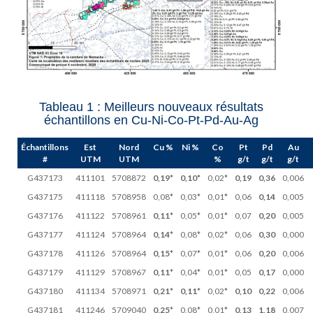
Tableau 1 : Meilleurs nouveaux résultats
échantillons en Cu-Ni-Co-Pt-Pd-Au-Ag
Échantillons
Est
Nord
Cu %
Ni %
Co
Pt
Pd
Au
#
UTM
UTM
%
g/t
g/t
g/t
G437173
411101
5708872
0,19*
0,10*
0,02*
0,19
0,36
0,006
G437175
411118
5708958
0,08*
0,03*
0,01*
0,06
0,14
0,005
G437176
411122
5708961
0,11*
0,05*
0,01*
0,07
0,20
0,005
G437177
411124
5708964
0,14*
0,08*
0,02*
0,06
0,30
0,000
G437178
411126
5708964
0,15*
0,07*
0,01*
0,06
0,20
0,006
G437179
411129
5708967
0,11*
0,04*
0,01*
0,05
0,17
0,000
G437180
411134
5708971
0,21*
0,11*
0,02*
0,10
0,22
0,006
G437181
411246
5709040
0,25*
0,08*
0,01*
0,13
1,18
0,007