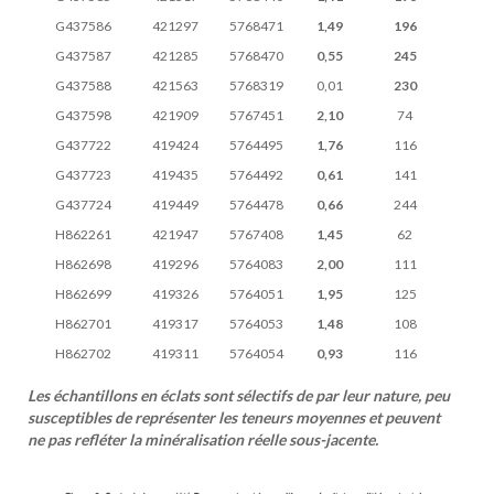
G437586
421297
5768471
1,49
196
G437587
421285
5768470
0,55
245
G437588
421563
5768319
0,01
230
G437598
421909
5767451
2,10
74
G437722
419424
5764495
1,76
116
G437723
419435
5764492
0,61
141
G437724
419449
5764478
0,66
244
H862261
421947
5767408
1,45
62
H862698
419296
5764083
2,00
111
H862699
419326
5764051
1,95
125
H862701
419317
5764053
1,48
108
H862702
419311
5764054
0,93
116
Les échantillons en éclats sont sélectifs de par leur nature, peu
susceptibles de représenter les teneurs moyennes et peuvent
ne pas refléter la minéralisation réelle sous-jacente.