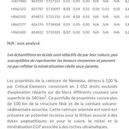
G437480
463535
5727167
0,01
0,00
0,00
N/A
N/A
N/A
1,
H862122
425787
5710097
0,15
0,04
0,01
0,00
0,01
0,02
1,
H862502
456873
5725150
0,00
0,13
0,01
N/A
N/A
N/A
0,
H862577
426170
5718938
0,03
0,00
0,00
N/A
N/A
N/A
1,
H862603
424322
5710333
0,17
0,00
0,00
N/A
N/A
N/A
1,
N/A : non analysé
Les échantillons en éclats sont sélectifs de par leur nature, peu
susceptibles de représenter les teneurs moyennes et peuvent
ne pas refléter la minéralisation réelle sous-jacente.
Les propriétés de la ceinture de Nemaska, détenu à 100 %
par Critical Elements consistent en 1 052 droits exclusifs
d’exploration répartis sur dix blocs différents couvrant une
2
superficie de 540 km
. Ce portfolio de propriétés couvre plus
de 100 km de la structure Nisk et de la ceinture volcano-
sédimentaire associée. Cette ceinture orientée est-nord-est
présente un potentiel reconnu pour le lithium associé à des
dykes pegmatitiques et pour le cuivre, le nickel et la
minéralisation EGP associée à des roches ultramafiques.