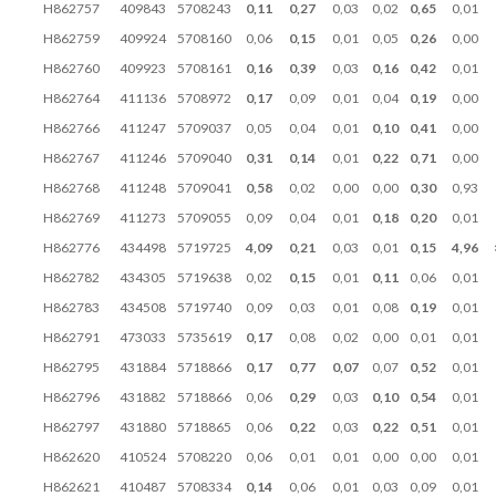
H862757
409843
5708243
0,11
0,27
0,03
0,02
0,65
0,01
H862759
409924
5708160
0,06
0,15
0,01
0,05
0,26
0,00
H862760
409923
5708161
0,16
0,39
0,03
0,16
0,42
0,01
H862764
411136
5708972
0,17
0,09
0,01
0,04
0,19
0,00
H862766
411247
5709037
0,05
0,04
0,01
0,10
0,41
0,00
H862767
411246
5709040
0,31
0,14
0,01
0,22
0,71
0,00
H862768
411248
5709041
0,58
0,02
0,00
0,00
0,30
0,93
H862769
411273
5709055
0,09
0,04
0,01
0,18
0,20
0,01
H862776
434498
5719725
4,09
0,21
0,03
0,01
0,15
4,96
H862782
434305
5719638
0,02
0,15
0,01
0,11
0,06
0,01
H862783
434508
5719740
0,09
0,03
0,01
0,08
0,19
0,01
H862791
473033
5735619
0,17
0,08
0,02
0,00
0,01
0,01
H862795
431884
5718866
0,17
0,77
0,07
0,07
0,52
0,01
H862796
431882
5718866
0,06
0,29
0,03
0,10
0,54
0,01
H862797
431880
5718865
0,06
0,22
0,03
0,22
0,51
0,01
H862620
410524
5708220
0,06
0,01
0,01
0,00
0,00
0,01
H862621
410487
5708334
0,14
0,06
0,01
0,03
0,09
0,01