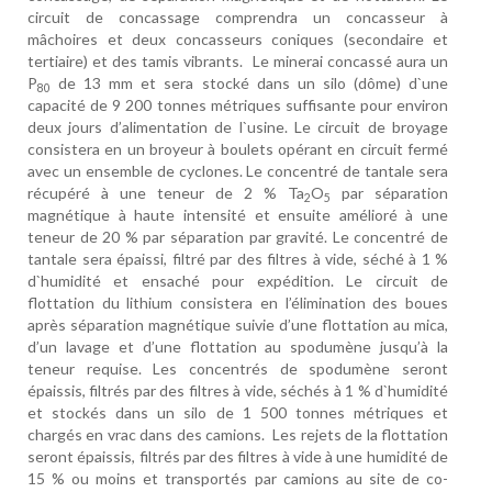
circuit de concassage comprendra un concasseur à
mâchoires et deux concasseurs coniques (secondaire et
tertiaire) et des tamis vibrants.
Le minerai concassé aura un
P
de 13 mm et sera stocké dans un silo (dôme) d`une
80
capacité de 9 200 tonnes métriques suffisante pour environ
deux jours d’alimentation de l`usine. Le circuit de broyage
consistera en un broyeur à boulets opérant en circuit fermé
avec un ensemble de cyclones. Le concentré de tantale sera
récupéré à une teneur de 2 % Ta
O
par séparation
2
5
magnétique à haute intensité et ensuite amélioré à une
teneur de 20 % par séparation par gravité. Le concentré de
tantale sera épaissi, filtré par des filtres à vide, séché à 1 %
d`humidité et ensaché pour expédition. Le circuit de
flottation du lithium consistera en l’élimination des boues
après séparation magnétique suivie d’une flottation au mica,
d’un lavage et d’une flottation au spodumène jusqu’à la
teneur requise. Les concentrés de spodumène seront
épaissis, filtrés par des filtres à vide, séchés à 1 % d`humidité
et stockés dans un silo de 1 500 tonnes métriques et
chargés en vrac dans des camions.
Les rejets de la flottation
seront épaissis, filtrés par des filtres à vide à une humidité de
15 % ou moins et transportés par camions au site de co-