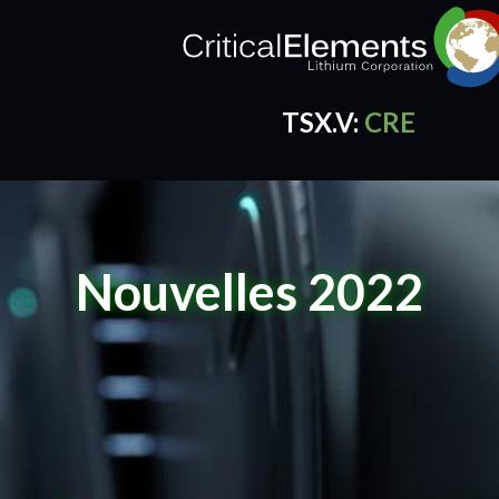
TSX.V:
CRE
CRE Quotes
by TradingView
Nouvelles 2022