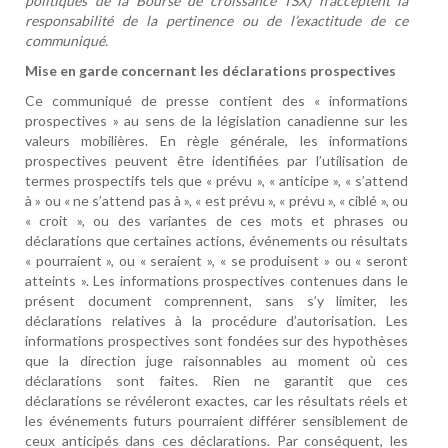
politiques de la Bourse de croissance TSX) n’acceptent la
responsabilité de la pertinence ou de l’exactitude de ce
communiqué.
Mise en garde concernant les déclarations prospectives
Ce communiqué de presse contient des « informations
prospectives » au sens de la législation canadienne sur les
valeurs mobilières. En règle générale, les informations
prospectives peuvent être identifiées par l’utilisation de
termes prospectifs tels que « prévu », « anticipe », « s’attend
à » ou « ne s’attend pas à », « est prévu », « prévu », « ciblé », ou
« croit », ou des variantes de ces mots et phrases ou
déclarations que certaines actions, événements ou résultats
« pourraient », ou « seraient », « se produisent » ou « seront
atteints ». Les informations prospectives contenues dans le
présent document comprennent, sans s’y limiter, les
déclarations relatives à la procédure d’autorisation. Les
informations prospectives sont fondées sur des hypothèses
que la direction juge raisonnables au moment où ces
déclarations sont faites. Rien ne garantit que ces
déclarations se révéleront exactes, car les résultats réels et
les événements futurs pourraient différer sensiblement de
ceux anticipés dans ces déclarations. Par conséquent, les