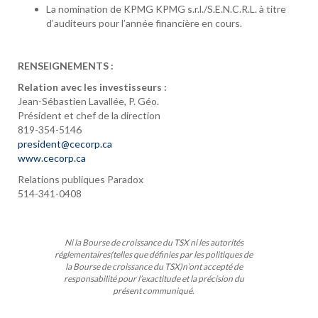
La nomination de KPMG KPMG s.r.l./S.E.N.C.R.L. à titre
d’auditeurs pour l’année financière en cours.
RENSEIGNEMENTS :
Relation avec les investisseurs :
Jean-Sébastien Lavallée, P. Géo.
Président et chef de la direction
819-354-5146
president@cecorp.ca
www.cecorp.ca
Relations publiques Paradox
514-341-0408
Ni la Bourse de croissance du TSX ni les autorités
réglementaires(telles que définies par les politiques de
la Bourse de croissance du TSX)n’ont accepté de
responsabilité pour l’exactitude et la précision du
présent communiqué.