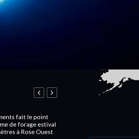
09-06-2026
ments fait le point
Critical Elements annonce 
me de forage estival
lancement d’un programme
ètres à Rose Ouest
forage estival de 10 000 m