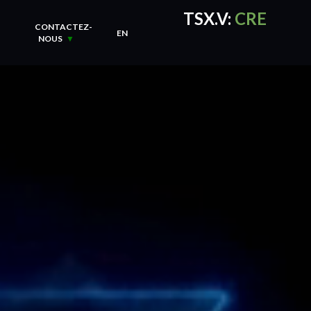
TSX.V:
CRE
CONTACTEZ-
EN
NOUS
CRE Quotes
by TradingVie